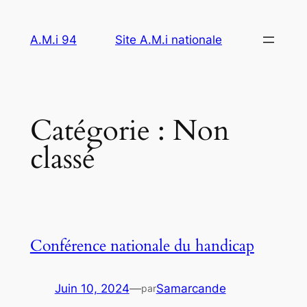
Aller
au
A.M.i 94
Site A.M.i nationale
contenu
Catégorie :
Non
classé
Conférence nationale du handicap
Juin 10, 2024
—
Samarcande
par