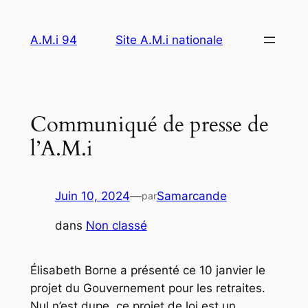
Aller
au
A.M.i 94
Site A.M.i nationale
contenu
Communiqué de presse de
l’A.M.i
Juin 10, 2024
—
Samarcande
par
dans
Non classé
Élisabeth Borne a présenté ce 10 janvier le
projet du Gouvernement pour les retraites.
Nul n’est dupe, ce projet de loi est un